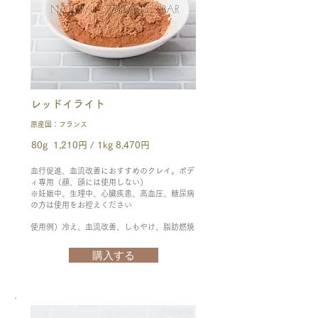
レッドイライト
原産国：フランス
80g 1,210円 / 1kg 8,470円
血行促進、血流改善におすすめのクレイ。ボデ
ィ専用（顔、頭には使用しない）
※妊娠中、生理中、心臓疾患、高血圧、糖尿病
の方は使用をお控えください
使用例）冷え、血流改善、しもやけ、脂肪燃焼
購入する