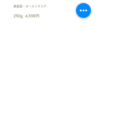
原産国：オーストラリア
250g 4,598円
オーストラリアの広大な大地の恵みをたっぷり
含み、ミネラル豊富なヘアケアにおすすめのク
レイ。
ダメージヘアをいたわり、頭皮の汚れを吸着。
髪に潤いとツヤを与えてくれます。もちろん美
容にも。
使用例）ヘアパック、頭皮パック、薄毛ケア、
フェイシャルパック
購入する