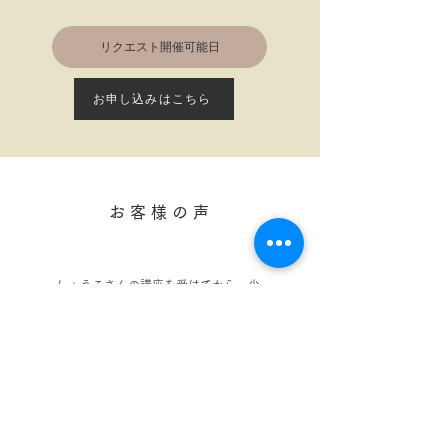
リクエスト開催可能日
お申し込みはこちら
​お 客 様 の 声
しょうこさんの講座を受けてから、少
しずつフォロワーさんが増え、まもな
く2,000人になります。（40代
発酵
料理教室講師）
最近はお仕事のお問い合わせのDMをい